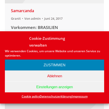
Samarcanda
Granit
Von
admin
Juni 24, 2017
Vorkommen: BRASILIEN
Anwendungsbereich:aussen/innen
Cookie-Zustimmung
Lieferbarkeit: in kleinen Mengen vorrätig
verwalten
bzw. kurzfristig lieferbar Naturstein: Granit
Wir verwenden Cookies, um unsere Website und unseren Service zu
Farbe: Rot
optimieren.
ZUSTIMMEN
Ablehnen
Einstellungen anzeigen
Cookie policy
Datenschutzerklärung
Impressum