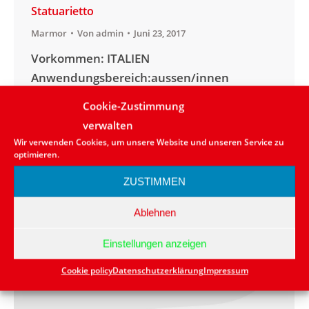
Statuarietto
Marmor
Von
admin
Juni 23, 2017
Vorkommen: ITALIEN
Anwendungsbereich:aussen/innen
Lieferbarkeit: in kleinen Mengen vorrätig
Cookie-Zustimmung
bzw. kurzfristig lieferbar Naturstein:
verwalten
Marmor Farbe: Weiß
Wir verwenden Cookies, um unsere Website und unseren Service zu
optimieren.
ZUSTIMMEN
Ablehnen
Einstellungen anzeigen
Cookie policy
Datenschutzerklärung
Impressum