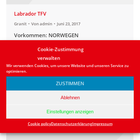
Labrador TFV
Granit
Von
admin
Juni 23, 2017
Vorkommen: NORWEGEN
Anwendungsbereich:aussen/innen
Cookie-Zustimmung
Lieferbarkeit: in kleinen Mengen vorrätig
verwalten
bzw. kurzfristig lieferbar Naturstein: Granit
Wir verwenden Cookies, um unsere Website und unseren Service zu
Farbe: Blau
optimieren.
ZUSTIMMEN
Ablehnen
Einstellungen anzeigen
Cookie policy
Datenschutzerklärung
Impressum