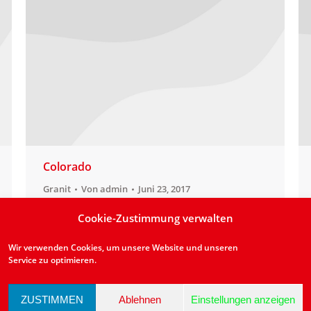
Colorado
Granit
Von
admin
Juni 23, 2017
Vorkommen: BRASILIEN
Cookie-Zustimmung verwalten
Anwendungsbereich:aussen/innen
Wir verwenden Cookies, um unsere Website und unseren
Lieferbarkeit: in kleinen Mengen
Service zu optimieren.
vorrätig bzw. kurzfristig lieferbar
Naturstein: Granit Farbe: Rot
ZUSTIMMEN
Ablehnen
Einstellungen anzeigen