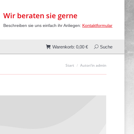
00
€
Search:
Suche
Wir beraten sie gerne
Beschreiben sie uns einfach ihr Anliegen:
Kontaktformular
Warenkorb:
0,00
€
Search:
Suche
Sie befinden sich hier:
Start
Autor/in admin