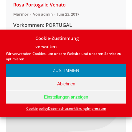
Rosa Portogallo Venato
Marmor
Von
admin
Juni 23, 2017
Vorkommen: PORTUGAL
Anwendungsbereich:aussen/innen
Cookie-Zustimmung
Lieferbarkeit: in kleinen Mengen vorrätig
verwalten
bzw. kurzfristig lieferbar Naturstein:
Wir verwenden Cookies, um unsere Website und unseren Service zu
Marmor Farbe: Rot
optimieren.
ZUSTIMMEN
Ablehnen
Einstellungen anzeigen
Cookie policy
Datenschutzerklärung
Impressum