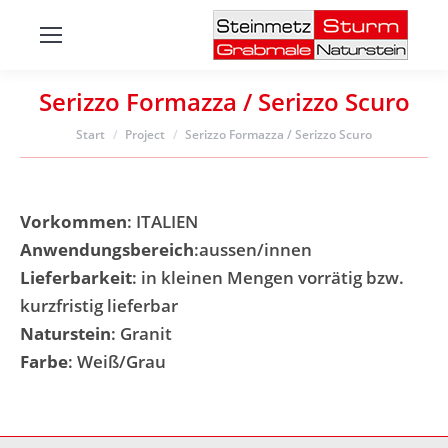
Serizzo Formazza / Serizzo Scuro
Sie befinden sich hier:
Start
Project
Serizzo Formazza / Serizzo Scuro
Vorkommen
: ITALIEN
Anwendungsbereich
:aussen/innen
Lieferbarkeit
: in kleinen Mengen vorrätig bzw.
kurzfristig lieferbar
Naturstein
: Granit
Farbe
: Weiß/Grau