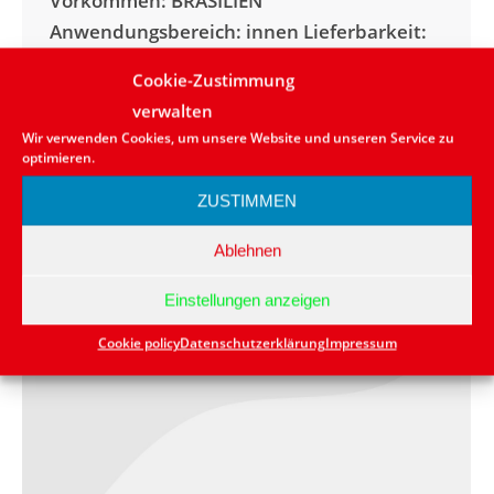
Vorkommen: BRASILIEN
Anwendungsbereich: innen Lieferbarkeit:
in kleinen Mengen vorrätig bzw. kurzfristig
Cookie-Zustimmung
lieferbar Naturstein: Schiefer Farbe:
verwalten
erschiedene Farben (rötlich)
Wir verwenden Cookies, um unsere Website und unseren Service zu
optimieren.
ZUSTIMMEN
Ablehnen
Einstellungen anzeigen
Cookie policy
Datenschutzerklärung
Impressum