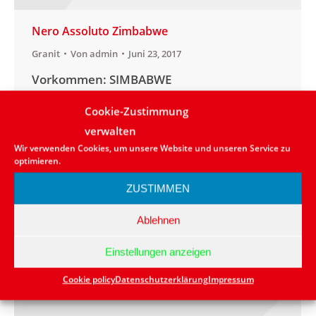
Nero Assoluto Zimbabwe
Granit
Von
admin
Juni 23, 2017
Vorkommen: SIMBABWE
Anwendungsbereich:aussen/innen
Cookie-Zustimmung
Lieferbarkeit: in kleinen Mengen vorrätig
verwalten
bzw. kurzfristig lieferbar Naturstein: Granit
Wir verwenden Cookies, um unsere Website und unseren Service zu
Farbe: Schwarz
optimieren.
ZUSTIMMEN
Ablehnen
Einstellungen anzeigen
Cookie policy
Datenschutzerklärung
Impressum