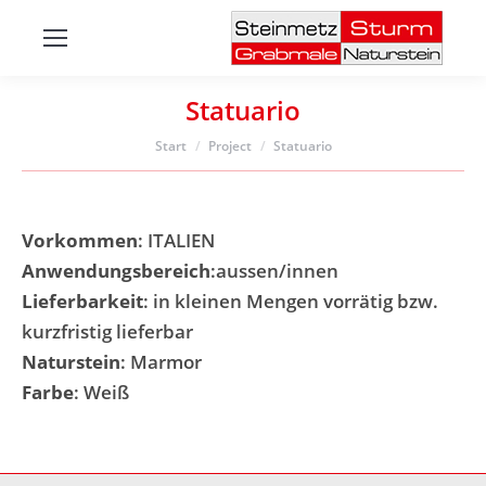
Statuario
Sie befinden sich hier:
Start
Project
Statuario
Vorkommen
: ITALIEN
Anwendungsbereich
:aussen/innen
Lieferbarkeit
: in kleinen Mengen vorrätig bzw.
kurzfristig lieferbar
Naturstein
: Marmor
Farbe
: Weiß