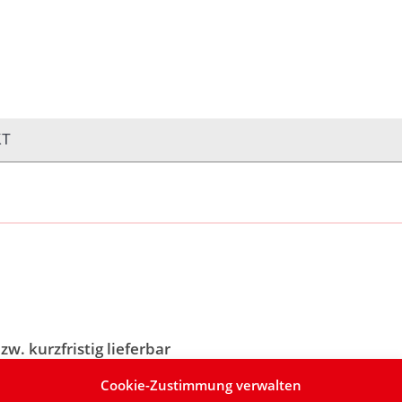
OP
PRODUKTFINDER
KONTAKT
Warenkorb:
0,
KT
zw. kurzfristig lieferbar
Cookie-Zustimmung verwalten