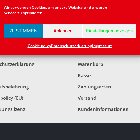
Wir verwenden Cookies, um unsere Website und unseren
Service zu optimieren.
ZUSTIMMEN
Ablehnen
Einstellungen anzeigen
TLICHES
KUNDENINFORMATIO
Cookie policy
Datenschutzerklärung
Impressum
ssum
Mein Konto
chutzerklärung
Warenkorb
Kasse
ufsbelehrung
Zahlungsarten
policy (EU)
Versand
kungslizenz
Kundeninformationen