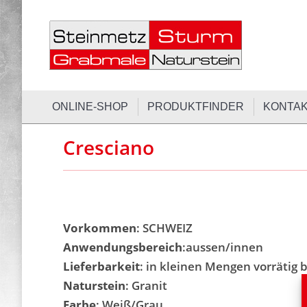
ONLINE-SH
ONLINE-SHOP
PRODUKTFINDER
KONTA
Cresciano
Vorkommen
: SCHWEIZ
Anwendungsbereich
:aussen/innen
Lieferbarkeit
: in kleinen Mengen vorrätig b
Naturstein
: Granit
Farbe
: Weiß/Grau