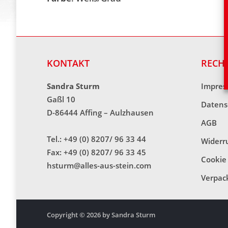
KONTAKT
RECH
Sandra Sturm
Impre
Gaßl 10
Datens
D-86444 Affing – Aulzhausen
AGB
Tel.: +49 (0) 8207/ 96 33 44
Widerr
Fax: +49 (0) 8207/ 96 33 45
Cookie 
hsturm@alles-aus-stein.com
Verpac
Copyright © 2026 by Sandra Sturm