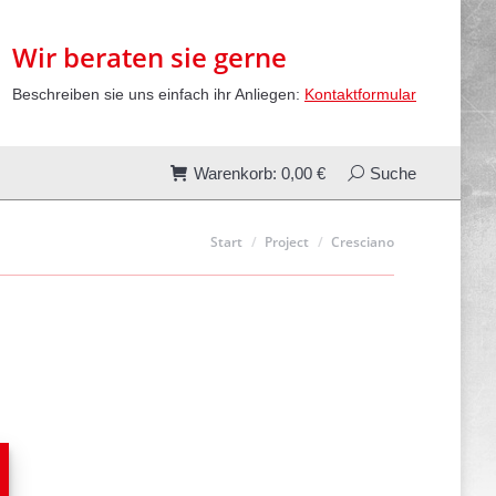
00
€
Search:
Suche
Wir beraten sie gerne
Beschreiben sie uns einfach ihr Anliegen:
Kontaktformular
Warenkorb:
0,00
€
Search:
Suche
Sie befinden sich hier:
Start
Project
Cresciano