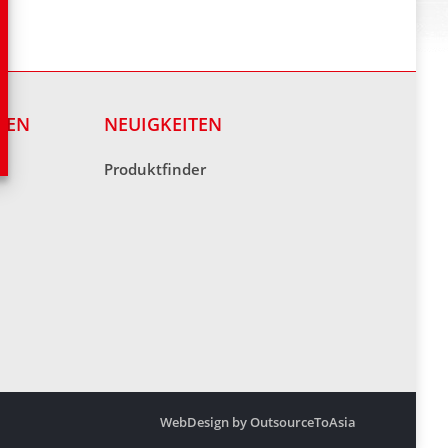
NEN
NEUIGKEITEN
Produktfinder
WebDesign by OutsourceToAsia