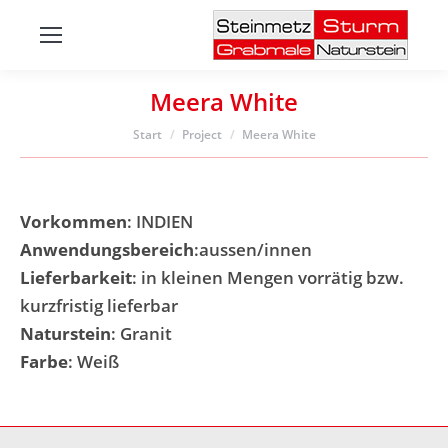
Meera White
Sie befinden sich hier:
Start
Project
Meera White
Vorkommen
: INDIEN
Anwendungsbereich
:aussen/innen
Lieferbarkeit
: in kleinen Mengen vorrätig bzw.
kurzfristig lieferbar
Naturstein
: Granit
Farbe
: Weiß