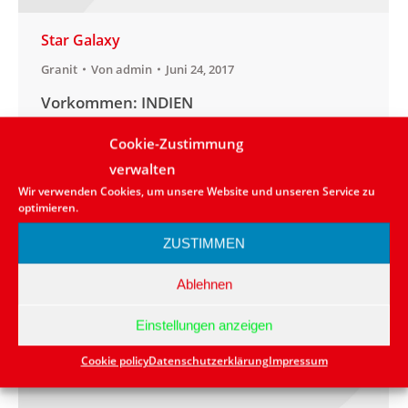
Star Galaxy
Granit
Von
admin
Juni 24, 2017
Vorkommen: INDIEN
Anwendungsbereich:aussen/innen
Cookie-Zustimmung
Lieferbarkeit: in kleinen Mengen vorrätig
verwalten
bzw. kurzfristig lieferbar Naturstein: Granit
Wir verwenden Cookies, um unsere Website und unseren Service zu
Farbe: Schwarz
optimieren.
ZUSTIMMEN
Ablehnen
Einstellungen anzeigen
Cookie policy
Datenschutzerklärung
Impressum