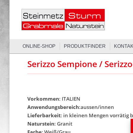
ONLINE-SH
ONLINE-SHOP
PRODUKTFINDER
KONTA
Serizzo Sempione / Serizzo
Vorkommen
: ITALIEN
Anwendungsbereich
:aussen/innen
Lieferbarkeit
: in kleinen Mengen vorrätig b
Naturstein
: Granit
Farbe
: Weiß/Grau