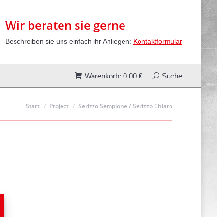
00
€
Search:
Suche
Wir beraten sie gerne
Beschreiben sie uns einfach ihr Anliegen:
Kontaktformular
Warenkorb:
0,00
€
Search:
Suche
Sie befinden sich hier:
Start
Project
Serizzo Sempione / Serizzo Chiaro