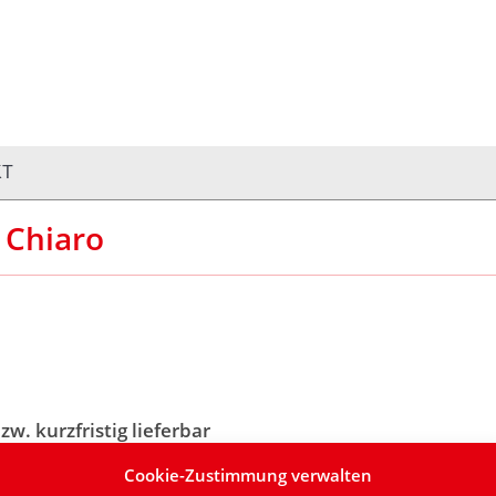
OP
PRODUKTFINDER
KONTAKT
Warenkorb:
0,
KT
 Chiaro
zw. kurzfristig lieferbar
Cookie-Zustimmung verwalten