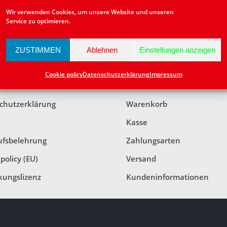
Wir verwenden Cookies, um unsere Website und unseren
Service zu optimieren.
ZUSTIMMEN
Ablehnen
Einstellungen anzeigen
TLICHES
KUNDENINFORMATIO
Cookie policy
Datenschutzerklärung
Impressum
ssum
Mein Konto
chutzerklärung
Warenkorb
Kasse
ufsbelehrung
Zahlungsarten
policy (EU)
Versand
kungslizenz
Kundeninformationen