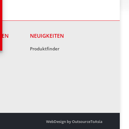
NEN
NEUIGKEITEN
Produktfinder
WebDesign by OutsourceToAsia