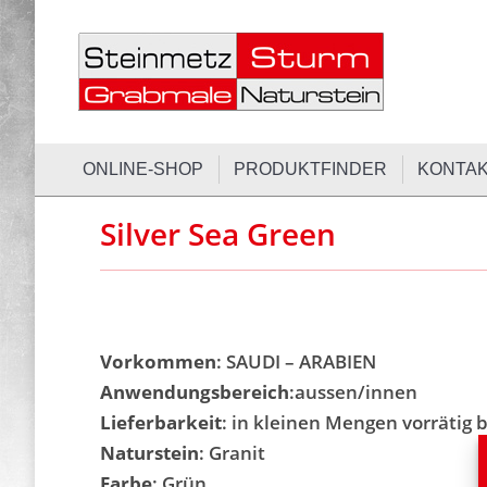
ONLINE-SH
ONLINE-SHOP
PRODUKTFINDER
KONTA
Silver Sea Green
Vorkommen
: SAUDI – ARABIEN
Anwendungsbereich
:aussen/innen
Lieferbarkeit
: in kleinen Mengen vorrätig b
Naturstein
: Granit
Farbe
: Grün