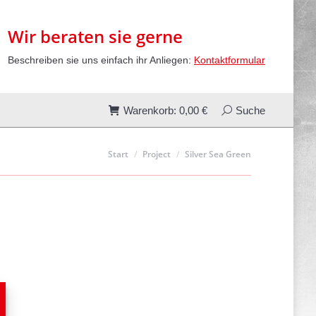
00
€
Search:
Suche
Wir beraten sie gerne
Beschreiben sie uns einfach ihr Anliegen:
Kontaktformular
Warenkorb:
0,00
€
Search:
Suche
Sie befinden sich hier:
Start
Project
Silver Sea Green