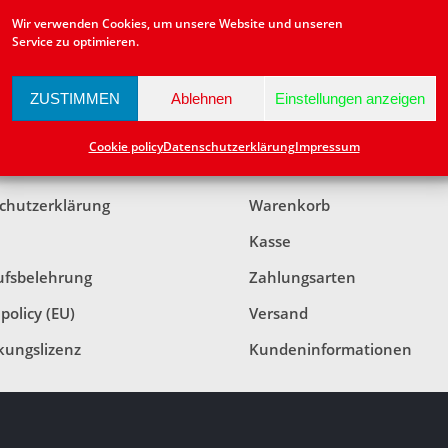
Wir verwenden Cookies, um unsere Website und unseren
Service zu optimieren.
ZUSTIMMEN
Ablehnen
Einstellungen anzeigen
TLICHES
KUNDENINFORMATIO
Cookie policy
Datenschutzerklärung
Impressum
ssum
Mein Konto
chutzerklärung
Warenkorb
Kasse
ufsbelehrung
Zahlungsarten
policy (EU)
Versand
kungslizenz
Kundeninformationen