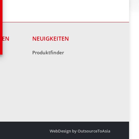
NEN
NEUIGKEITEN
Produktfinder
WebDesign by OutsourceToAsia