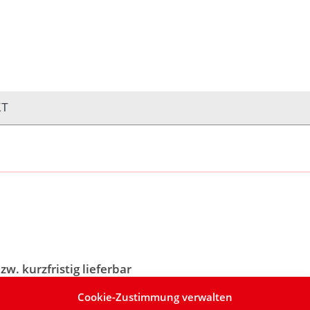
OP
PRODUKTFINDER
KONTAKT
Warenkorb:
0,
KT
zw. kurzfristig lieferbar
Cookie-Zustimmung verwalten