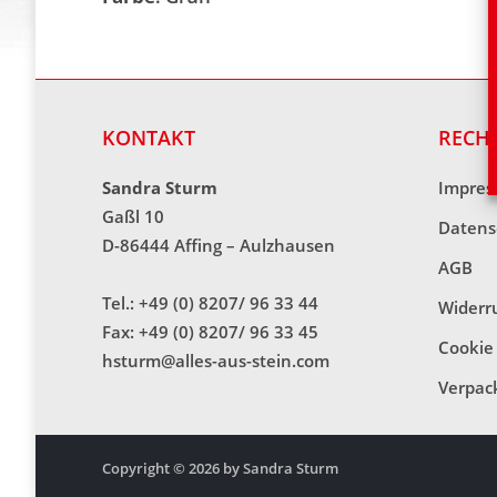
KONTAKT
RECH
Sandra Sturm
Impre
Gaßl 10
Datens
D-86444 Affing – Aulzhausen
AGB
Tel.: +49 (0) 8207/ 96 33 44
Widerr
Fax: +49 (0) 8207/ 96 33 45
Cookie 
hsturm@alles-aus-stein.com
Verpac
Copyright © 2026 by Sandra Sturm