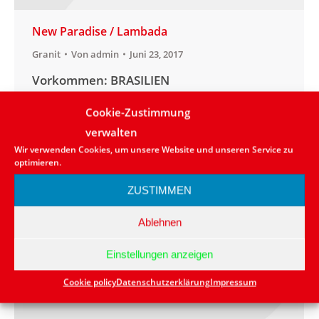
New Paradise / Lambada
Granit
Von
admin
Juni 23, 2017
Vorkommen: BRASILIEN
Anwendungsbereich:aussen/innen
Cookie-Zustimmung
Lieferbarkeit: in kleinen Mengen vorrätig
verwalten
bzw. kurzfristig lieferbar Naturstein: Granit
Wir verwenden Cookies, um unsere Website und unseren Service zu
Farbe: Rot
optimieren.
ZUSTIMMEN
Ablehnen
Einstellungen anzeigen
Cookie policy
Datenschutzerklärung
Impressum