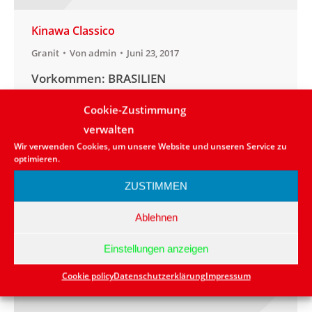
Kinawa Classico
Granit
Von
admin
Juni 23, 2017
Vorkommen: BRASILIEN
Anwendungsbereich:aussen/innen
Cookie-Zustimmung
Lieferbarkeit: in kleinen Mengen vorrätig
verwalten
bzw. kurzfristig lieferbar Naturstein: Granit
Wir verwenden Cookies, um unsere Website und unseren Service zu
Farbe: Rot
optimieren.
ZUSTIMMEN
Ablehnen
Einstellungen anzeigen
Cookie policy
Datenschutzerklärung
Impressum