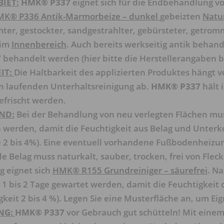
IET:
HMK® P337
eignet sich für die Endbehandlung v
K® P336 Antik-Marmorbeize – dunkel
gebeizten
Natu
ter, gestockter, sandgestrahlter, gebürsteter, getromm
 im
Innenbereich
. Auch bereits werkseitig antik behan
7
behandelt werden (hier bitte die Herstellerangaben 
IT:
Die Haltbarkeit des applizierten Produktes hängt
en laufenden Unterhaltsreinigung ab.
HMK® P337
hält
efrischt werden.
ND:
Bei der Behandlung von neu verlegten Flächen mu
 werden, damit die Feuchtigkeit aus Belag und Unter
 2 bis 4%). Eine eventuell vorhandene Fußbodenheizung
 Belag muss naturkalt, sauber, trocken, frei von Fleck
g eignet sich
HMK® R155 Grundreiniger – säurefrei
. Na
1 bis 2 Tage gewartet werden, damit die Feuchtigkeit 
gkeit 2 bis 4 %). Legen Sie eine Musterfläche an, um E
NG:
HMK® P337
vor Gebrauch gut schütteln! Mit eine