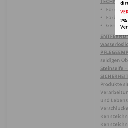
TECHNISCH
dir
Form: flü
VE
Farbe: w
2% 
Geruch: c
Ver
ENTFERNU
wasserlösli
PFLEGEEM
seidigen Ob
Steinseife 
SICHERHEI
Produkte si
Verarbeitun
und Lebensm
Verschlucke
Kennzeichnu
Kennzeichnu