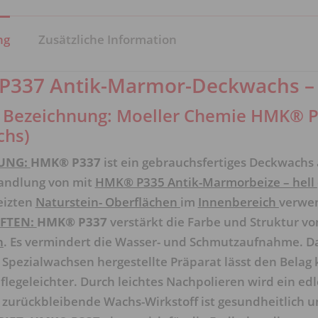
ng
Zusätzliche Information
337 Antik-Marmor-Deckwachs – 
e Bezeichnung: Moeller Chemie HMK® 
hs)
UNG:
HMK® P337
ist ein gebrauchsfertiges Deckwachs
andlung von mit
HMK® P335 Antik-Marmorbeize – hell
eizten
Naturstein- Oberflächen
im
Innenbereich
verwen
FTEN:
HMK® P337
verstärkt die Farbe und Struktur v
n
. Es vermindert die Wasser- und Schmutzaufnahme. Da
 Spezialwachsen hergestellte Präparat lässt den Belag 
flegeleichter. Durch leichtes Nachpolieren wird ein edl
zurückbleibende Wachs-Wirkstoff ist gesundheitlich u