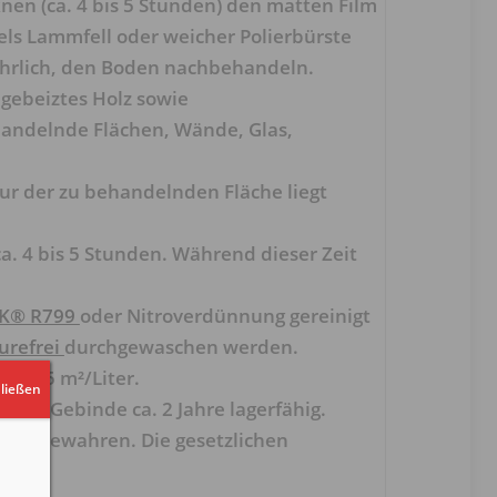
en (ca. 4 bis 5 Stunden) den matten Film
ls Lammfell oder weicher Polierbürste
ährlich, den Boden nachbehandeln.
 gebeiztes Holz sowie
handelnde Flächen, Wände, Glas,
ur der zu behandelnden Fläche liegt
. 4 bis 5 Stunden. Während dieser Zeit
K® R799
oder Nitroverdünnung gereinigt
urefrei
durchgewaschen werden.
bis 15 m²/Liter.
ließen
enen Gebinde ca. 2 Jahre lagerfähig.
h aufbewahren. Die gesetzlichen