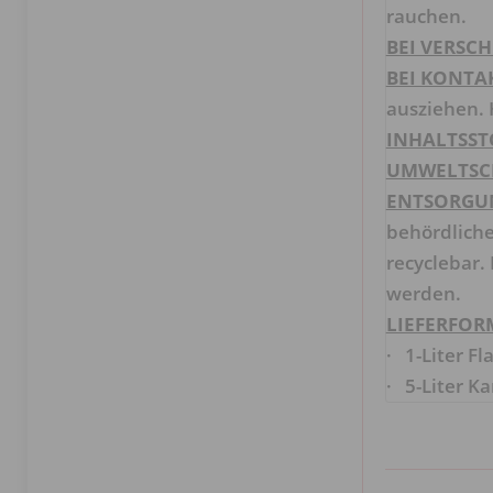
rauchen.
BEI VERSC
BEI KONTAK
ausziehen.
INHALTSST
UMWELTSC
ENTSORGU
behördliche
recyclebar.
werden.
LIEFERFORM
· 1-Liter Fl
· 5-Liter Ka