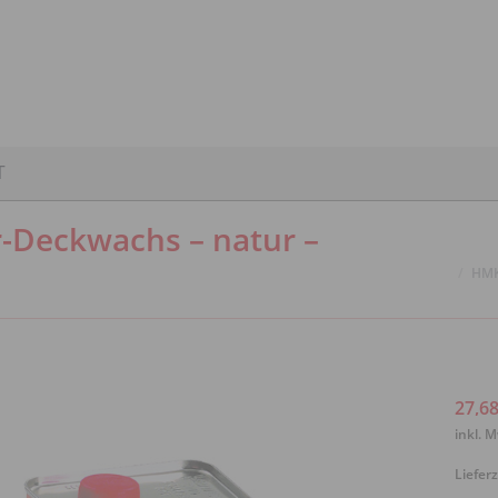
P
PRODUKTFINDER
KONTAKT
Warenkorb:
0,0
T
Deckwachs – natur –
Sie befind
HMK
27,6
inkl. 
Lieferz