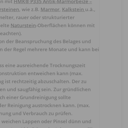
on mit
HMK® P335 Antik-Marmorbeize –
rsteinen
, wie z.B.
Marmor
,
Kalkstein
u.ä.,
elter, rauer oder strukturierter
delte
Naturstein
-Oberflächen können mit
beachten).
 von der Beanspruchung des Belages und
 in der Regel mehrere Monate und kann bei
ss eine ausreichende Trocknungszeit
konstruktion entweichen kann (max.
 ist rechtzeitig abzuschalten. Der zu
en und saugfähig sein. Zur gründlichen
ch einer Grundreinigung sollte
der Reinigung austrocknen kann. (max.
ignung und Verbrauch zu prüfen.
m weichen Lappen oder Pinsel dünn und