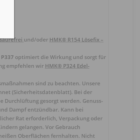
säurefrei
und/oder
HMK® R154 Lösefix –
 P337
optimiert die Wirkung und sorgt für
ung empfehlen wir
HMK® P324 Edel-
tsmaßnahmen sind zu beachten. Unsere
et (Sicherheitsdatenblatt). Bei der
e Durchlüftung gesorgt werden. Genuss-
t und Dampf entzündbar. Kann bei
licher Rat erforderlich, Verpackung oder
 Kindern gelangen. Vor Gebrauch
eißen Oberflächen fernhalten. Nicht