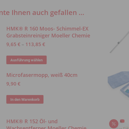
te Ihnen auch gefallen …
HMK® R 160 Moos- Schimmel-EX
Grabsteinreiniger Moeller Chemie
9,65
€
–
113,85
€
Dieses
Ausführung wählen
Produkt
Microfasermopp, weiß 40cm
weist
mehrere
9,90
€
Varianten
auf.
In den Warenkorb
Die
Optionen
HMK® R 152 Öl- und
können
Wachsentferner Moeller Chemie