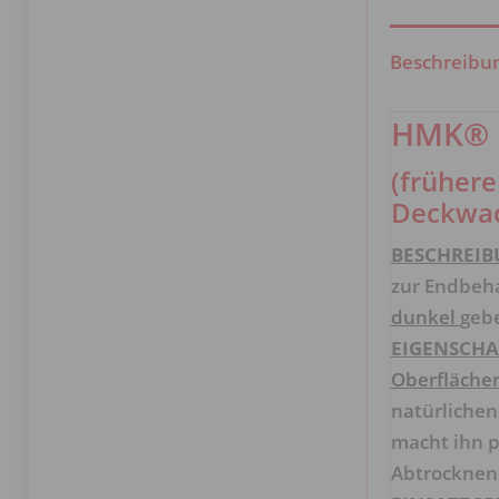
Beschreibu
HMK® P
(früher
Deckwac
BESCHREIB
zur Endbeh
dunkel
geb
EIGENSCHA
Oberfläche
natürlichen
macht ihn p
Abtrocknen 