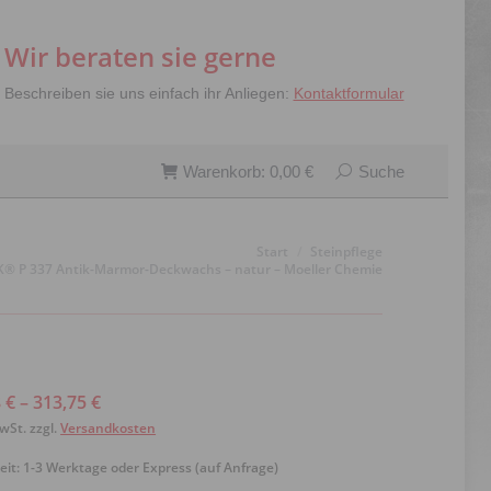
0
€
Search:
Suche
Wir beraten sie gerne
Beschreiben sie uns einfach ihr Anliegen:
Kontaktformular
Warenkorb:
0,00
€
Search:
Suche
en sich hier:
Start
Steinpflege
® P 337 Antik-Marmor-Deckwachs – natur – Moeller Chemie
8
€
–
313,75
€
MwSt.
zzgl.
Versandkosten
eit:
1-3 Werktage oder Express (auf Anfrage)