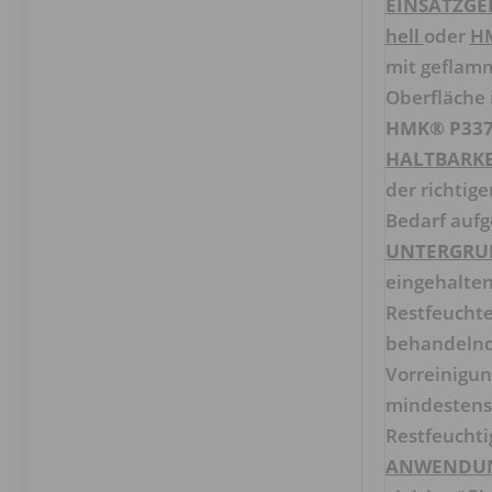
EINSATZGEB
hell
oder
HM
mit geflamm
Oberfläche
HMK® P33
HALTBARKE
der richtig
Bedarf aufg
UNTERGRU
eingehalten
Restfeuchte
behandelnde
Vorreinigun
mindestens 
Restfeuchti
ANWENDU