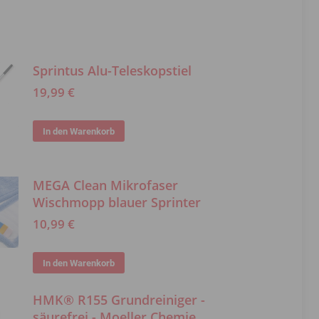
Sprintus Alu-Teleskopstiel
19,99
€
In den Warenkorb
MEGA Clean Mikrofaser
Wischmopp blauer Sprinter
10,99
€
In den Warenkorb
HMK® R155 Grundreiniger -
säurefrei - Moeller Chemie