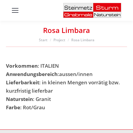
Rosa Limbara
Sie befinden sich hier:
Start
Project
Rosa Limbara
Vorkommen
: ITALIEN
Anwendungsbereich
:aussen/innen
Lieferbarkeit
: in kleinen Mengen vorrätig bzw.
kurzfristig lieferbar
Naturstein
: Granit
Farbe
: Rot/Grau