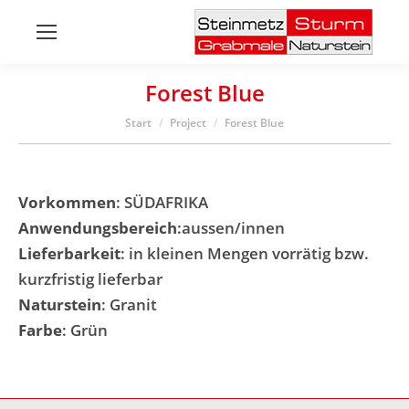
Forest Blue
Sie befinden sich hier:
Start
Project
Forest Blue
Vorkommen
: SÜDAFRIKA
Anwendungsbereich
:aussen/innen
Lieferbarkeit
: in kleinen Mengen vorrätig bzw.
kurzfristig lieferbar
Naturstein
: Granit
Farbe
: Grün