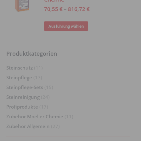
Varianten
Produktseite
70,55
€
–
816,72
€
auf.
gewählt
Die
werden
Dieses
Ausführung wählen
Optionen
Produkt
können
weist
auf
mehrere
Produktkategorien
der
Varianten
Produktseite
Steinschutz
(11)
auf.
gewählt
Steinpflege
(17)
Die
werden
Optionen
Steinpflege-Sets
(15)
können
Steinreinigung
(24)
auf
Profiprodukte
(17)
der
Zubehör Moeller Chemie
(11)
Produktseite
Zubehör Allgemein
(27)
gewählt
werden