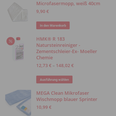
Microfasermopp, weiß 40cm
können
9,90
€
auf
der
In den Warenkorb
Produktseite
gewählt
HMK® R 183
werden
Natursteinreiniger -
Zementschleier-Ex- Moeller
Chemie
12,73
€
–
148,02
€
Dieses
Ausführung wählen
Produkt
MEGA Clean Mikrofaser
weist
Wischmopp blauer Sprinter
mehrere
10,99
€
Varianten
auf.