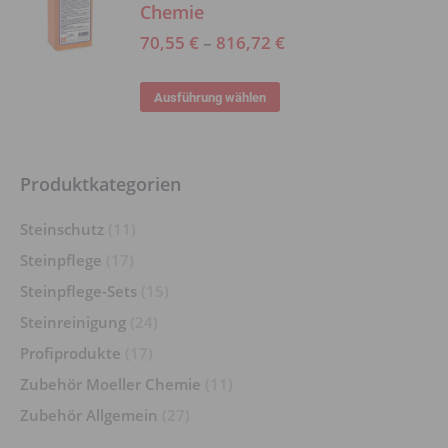
auf
Chemie
Varianten
der
70,55
€
–
816,72
€
auf.
Produktseite
Die
gewählt
Dieses
Ausführung wählen
Optionen
werden
Produkt
können
weist
auf
mehrere
Produktkategorien
der
Varianten
Produktseite
Steinschutz
(11)
auf.
gewählt
Steinpflege
(17)
Die
werden
Optionen
Steinpflege-Sets
(15)
können
Steinreinigung
(24)
auf
Profiprodukte
(17)
der
Zubehör Moeller Chemie
(11)
Produktseite
Zubehör Allgemein
(27)
gewählt