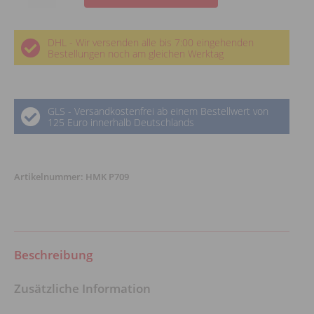
P709
Silikatfluat
DHL - Wir versenden alle bis 7:00 eingehenden
-
Bestellungen noch am gleichen Werktag
Moeller
Chemie
Menge
GLS - Versandkostenfrei ab einem Bestellwert von
125 Euro innerhalb Deutschlands
Artikelnummer:
HMK P709
Beschreibung
Zusätzliche Information