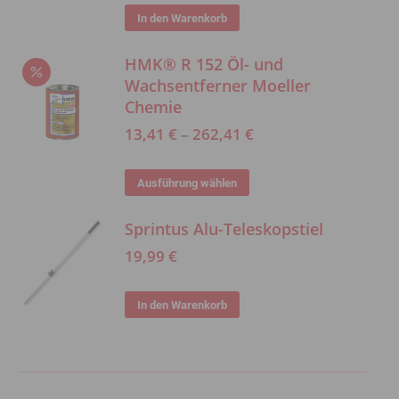
In den Warenkorb
Die
Optionen
HMK® R 152 Öl- und
können
Wachsentferner Moeller
auf
Chemie
der
13,41
€
–
262,41
€
Produktseite
gewählt
Dieses
Ausführung wählen
werden
Produkt
Sprintus Alu-Teleskopstiel
weist
mehrere
19,99
€
Varianten
auf.
In den Warenkorb
Die
Optionen
können