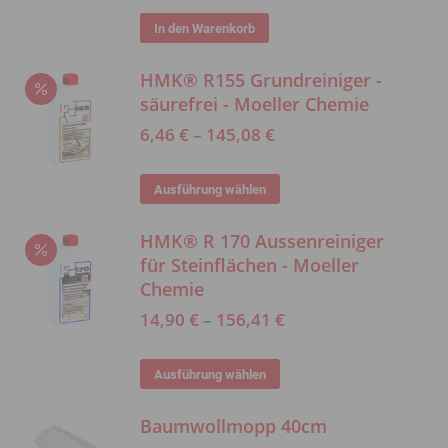
In den Warenkorb
HMK® R155 Grundreiniger -
säurefrei - Moeller Chemie
6,46
€
–
145,08
€
Dieses
Ausführung wählen
Produkt
HMK® R 170 Aussenreiniger
weist
für Steinflächen - Moeller
mehrere
Chemie
Varianten
14,90
€
–
156,41
€
auf.
Die
Dieses
Ausführung wählen
Optionen
Produkt
können
Baumwollmopp 40cm
weist
auf