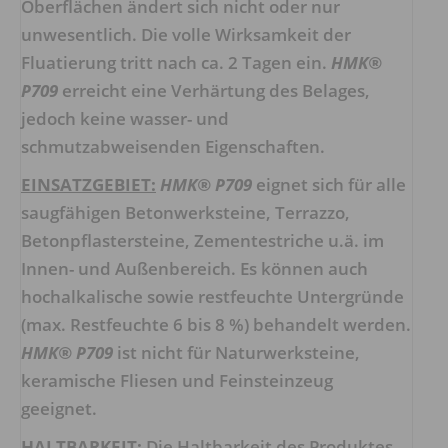
Oberflächen ändert sich nicht oder nur
unwesentlich. Die volle Wirksamkeit der
Fluatierung tritt nach ca. 2 Tagen ein.
HMK®
P709
erreicht eine Verhärtung des Belages,
jedoch keine wasser- und
schmutzabweisenden Eigenschaften.
EINSATZGEBIET:
HMK® P709
eignet sich für alle
saugfähigen Betonwerksteine, Terrazzo,
Betonpflastersteine, Zementestriche u.ä. im
Innen- und Außenbereich. Es können auch
hochalkalische sowie restfeuchte Untergründe
(max. Restfeuchte 6 bis 8 %) behandelt werden.
HMK® P709
ist nicht für Naturwerksteine,
keramische Fliesen und Feinsteinzeug
geeignet.
HALTBARKEIT:
Die Haltbarkeit des Produktes