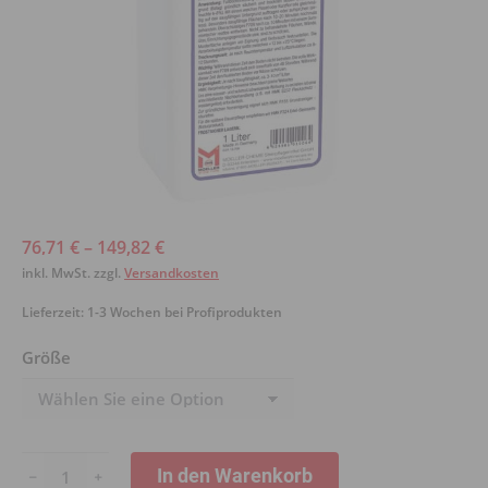
76,71
€
–
149,82
€
inkl. MwSt.
zzgl.
Versandkosten
Lieferzeit:
1-3 Wochen bei Profiprodukten
Größe
HMK®
In den Warenkorb
﹣
﹢