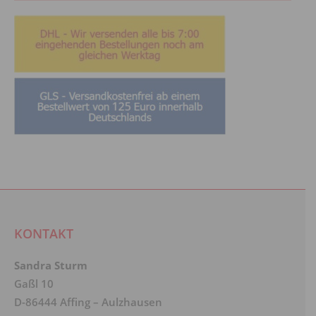
werden
KONTAKT
Sandra Sturm
Gaßl 10
D-86444 Affing – Aulzhausen