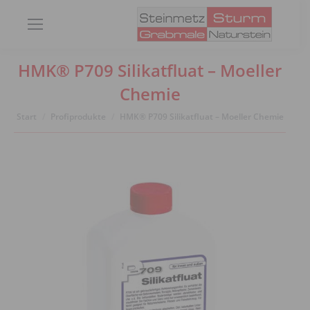
HMK® P709 Silikatfluat – Moeller
Chemie
Sie befinden sich hier:
Start
Profiprodukte
HMK® P709 Silikatfluat – Moeller Chemie