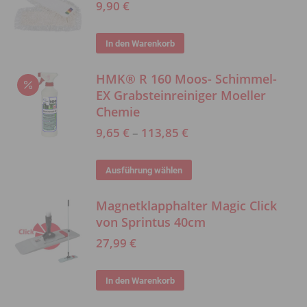
mehrere
9,90
€
der
Varianten
Produktseite
auf.
In den Warenkorb
gewählt
Die
werden
HMK® R 160 Moos- Schimmel-
Optionen
EX Grabsteinreiniger Moeller
können
Chemie
auf
9,65
€
–
113,85
€
der
Produktseite
Dieses
Ausführung wählen
gewählt
Produkt
werden
Magnetklapphalter Magic Click
weist
von Sprintus 40cm
mehrere
27,99
€
Varianten
auf.
In den Warenkorb
Die
Optionen