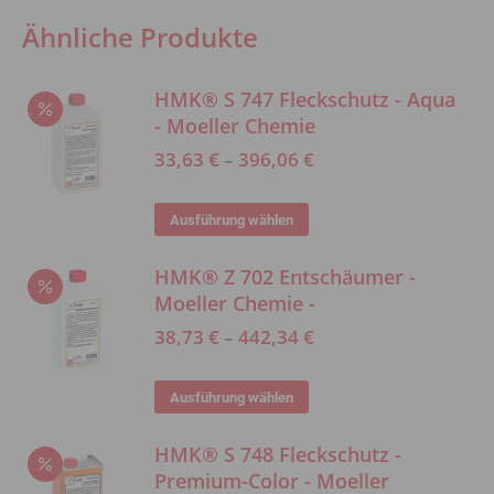
auf
Ähnliche Produkte
der
Produktseite
HMK® S 747 Fleckschutz - Aqua
gewählt
- Moeller Chemie
werden
33,63
€
–
396,06
€
Dieses
Ausführung wählen
Produkt
HMK® Z 702 Entschäumer -
weist
Moeller Chemie -
mehrere
38,73
€
–
442,34
€
Varianten
auf.
Dieses
Ausführung wählen
Die
Produkt
Optionen
HMK® S 748 Fleckschutz -
weist
können
Premium-Color - Moeller
mehrere